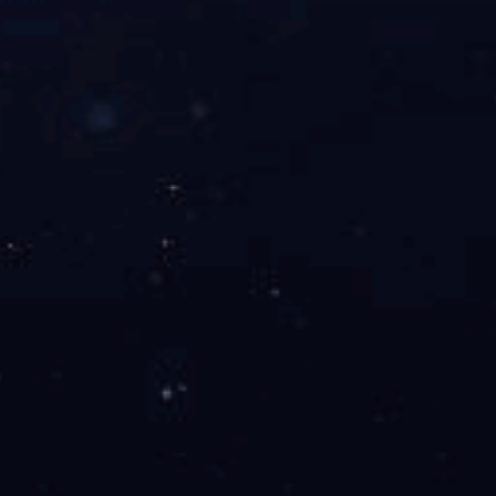
方|爱游戏平台官方入口
关注微信公众号
八一科技园二期2栋首层
ts Reserved .
爱游戏入口|爱游戏平台官方|爱游戏平台官方入口
版权所有