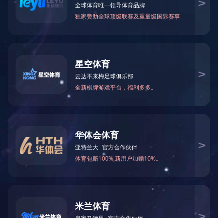
咨询服务
环保工程
市政工程
机
当前位置：
爱游戏入口
>
服务内容
>
环保工程
根据白蚁习性全方位勘察环境结合外围环境、楼层、结构、湿度…
快速渗透污染源内部，高效快速并持续清除甲醛等有害气体。
栏目导航
爱游戏入口|爱游戏平台官方|爱游戏