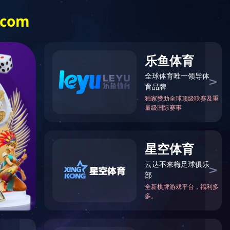
400-698-2838
戏入口|爱游戏平台官方|爱游戏平台官方入口