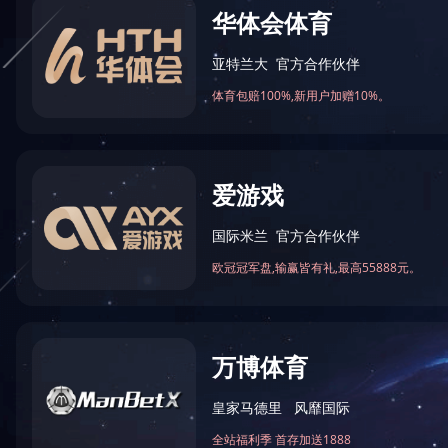
当前位置：
爱游戏入口
>
服务内容
>
环保工程
利用物理、化学和生物的方法转移、吸收、降解和转化
根据场地污染性质、污染程度、场地修复后的使用性质
栏目导航
爱游戏入口|爱游戏平台官