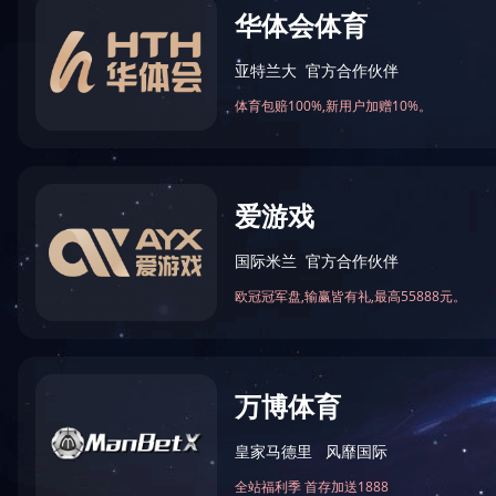
当前位置：
爱游戏入口
>
服务内容
>
环保工程
使污水达到排入某一水体或再次使用的水质要求对其进
走进寻常百姓的日常生活。
栏目导航
爱游戏入口|爱游戏平台官