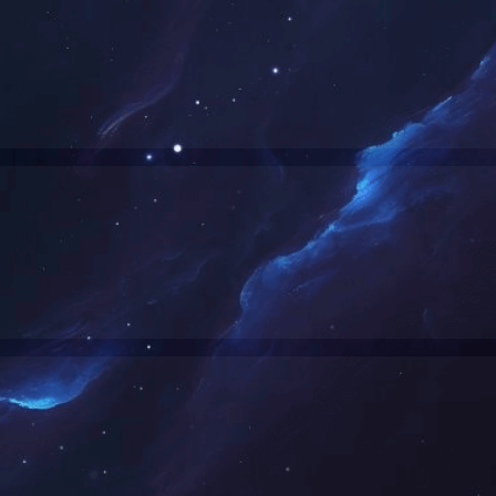
咨询服务
环保工程
市政工程
机电暖通
污水治理
行净化的过程。污水处理被广泛应用于建筑、农业、交通、能源、石化、
方|爱游戏平台官方入口
关注微信公众号