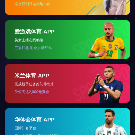
上一篇：
没有了
下一篇：
无车车间案例
栏目导航
爱游戏入口|爱游戏平台官方|爱游戏
关于我们
电话：400-698-2838