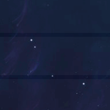
例
在线监控案例
噪声与无尘车间
机电暖通工程
炭地质局嘉禾基地大院地块污染土壤
来源：广州蓝清环保工程有限公司
时间：2020-03-19
浏览次数：9231次
术：固化稳定化+阻隔填埋；