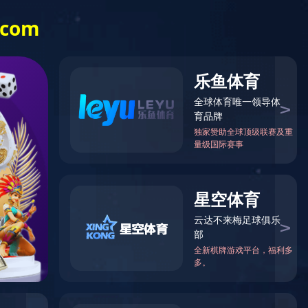
400-698-2838
戏入口|爱游戏平台官方|爱游戏平台官方入口