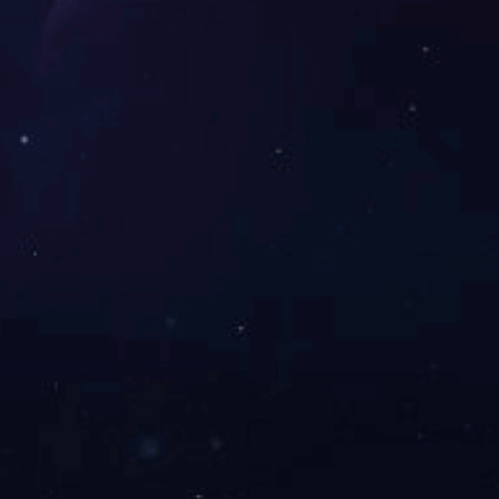
方|爱游戏平台官方入口
关注微信公众号